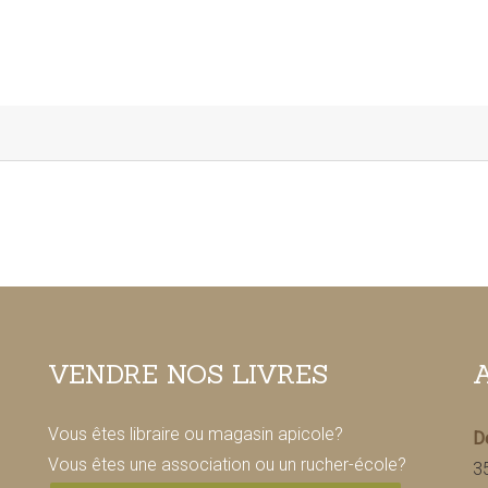
VENDRE NOS LIVRES
Vous êtes libraire ou magasin apicole?
De
Vous êtes une association ou un rucher-école?
3