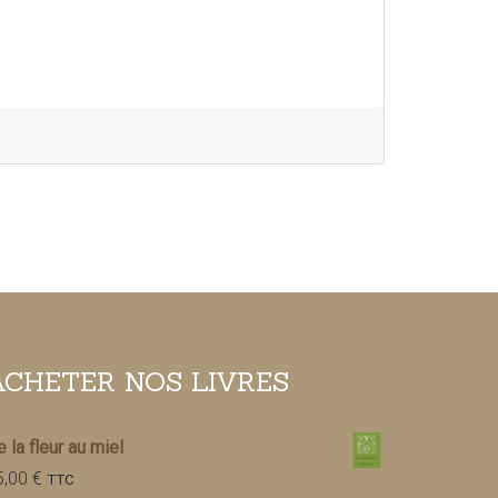
ACHETER NOS LIVRES
 la fleur au miel
5,00
€
TTC