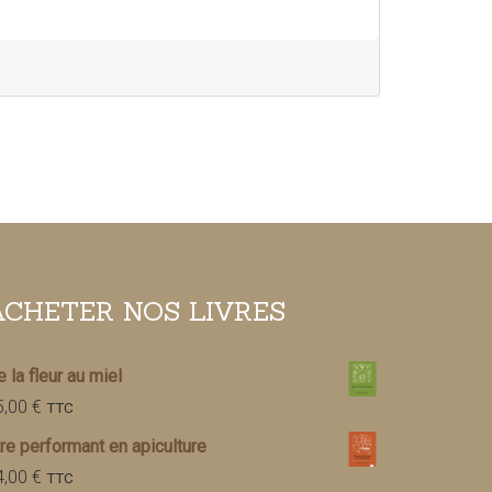
ACHETER NOS LIVRES
 la fleur au miel
5,00
€
TTC
re performant en apiculture
4,00
€
TTC