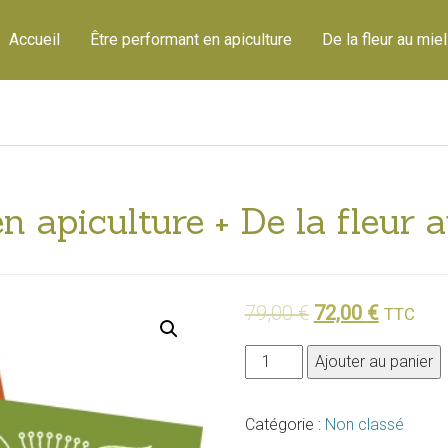
Accueil
Être performant en apiculture
De la fleur au miel
n apiculture + De la fleur 
79,00
€
72,00
€
TTC
quantité
Ajouter au panier
de
Être
Catégorie :
Non classé
performant