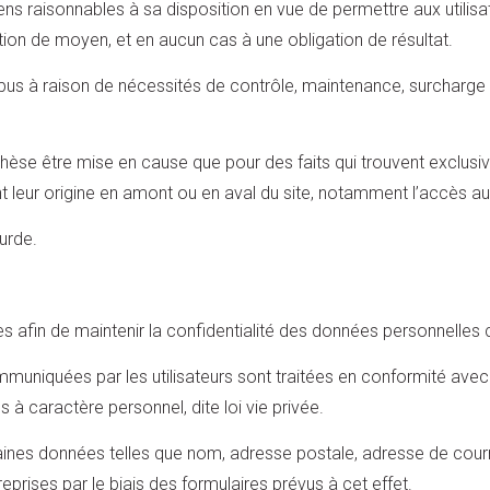
 raisonnables à sa disposition en vue de permettre aux utilisateu
tion de moyen, et en aucun cas à une obligation de résultat.
ompus à raison de nécessités de contrôle, maintenance, surcharg
othèse être mise en cause que pour des faits qui trouvent exclus
i ont leur origine en amont ou en aval du site, notamment l’accès a
urde.
es afin de maintenir la confidentialité des données personnelles
uniquées par les utilisateurs sont traitées en conformité avec l
 à caractère personnel, dite loi vie privée.
taines données telles que nom, adresse postale, adresse de courr
rises par le biais des formulaires prévus à cet effet.