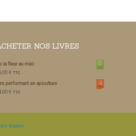
ACHETER NOS LIVRES
 la fleur au miel
5,00
€
TTC
re performant en apiculture
4,00
€
TTC
ons légales