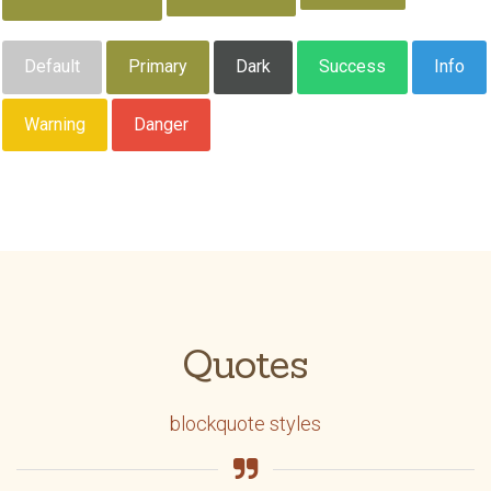
Default
Primary
Dark
Success
Info
Warning
Danger
Quotes
blockquote styles