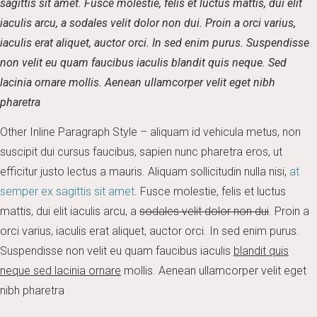
sagittis sit amet. Fusce molestie, felis et luctus mattis, dui elit
iaculis arcu, a sodales velit dolor non dui. Proin a orci varius,
iaculis erat aliquet, auctor orci. In sed enim purus. Suspendisse
non velit eu quam faucibus iaculis blandit quis neque. Sed
lacinia ornare mollis. Aenean ullamcorper velit eget nibh
pharetra
Other Inline Paragraph Style – aliquam id vehicula metus, non
suscipit dui cursus faucibus, sapien nunc pharetra eros, ut
efficitur justo lectus a mauris. Aliquam sollicitudin nulla nisi,
at
semper ex sagittis sit amet
. Fusce molestie, felis et luctus
mattis, dui elit iaculis arcu, a
sodales velit dolor non dui
. Proin a
orci varius, iaculis erat aliquet, auctor orci. In sed enim purus.
Suspendisse non velit eu quam faucibus iaculis
blandit quis
neque sed lacinia ornare
mollis. Aenean ullamcorper velit eget
nibh pharetra