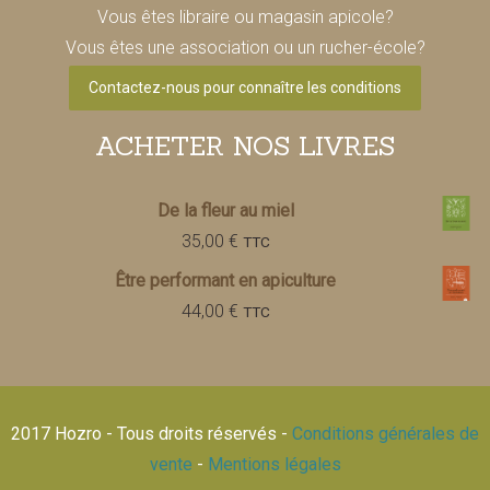
Vous êtes libraire ou magasin apicole?
Vous êtes une association ou un rucher-école?
Contactez-nous pour connaître les conditions
ACHETER NOS LIVRES
De la fleur au miel
35,00
€
TTC
Être performant en apiculture
44,00
€
TTC
2017 Hozro - Tous droits réservés -
Conditions générales de
vente
-
Mentions légales